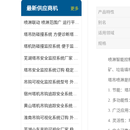
最新供应商机
更多
产品特性
喷淋联动 喷淋范围广 运行平稳 噪音小
别名
适用领域
塔吊防碰撞系统 方便诊断塔机状态 自动变焦智能化跟踪
规格
塔机防碰撞监控系统 便于监督和管理 主要应用于塔机的实时监控
芜湖塔吊安全监控系统厂家 外观简洁大方 减少盲吊引发的事故
喷淋智能控
矿、垃圾填
塔吊安全监控系统订购 稳定性高 结构清晰稳定
塔吊喷淋是
吊钩可视化监控系统型号 外观简洁大方 信号稳定 抗干扰性强
1. 节能
宿州塔机吊钩追踪安全系统厂家 提高工作效率 结构清晰稳定
2. 多功
黄山塔机吊钩追踪安全系统价格 可远程查看 减少盲吊引发的事故
3. 广泛
淮南吊钩可视化系统订购 外观简洁大方 体积小 占用空间小
4. 灵活
芜湖小车吊钩可视化厂家 稳定性高 可视吊装 降低盲吊风险