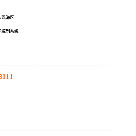
台
市瑶海区
能控制系统
3111