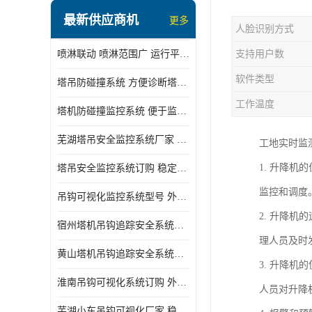
最新供应商机
更多
人脸识别方式
喷淋联动 喷淋范围广 运行平稳 噪音小
支持用户数
软件类型
塔吊防碰撞系统 方便诊断塔机状态 自动变焦智能化跟踪
工作温度
塔机防碰撞监控系统 便于监督和管理 主要应用于塔机的实时监控
芜湖塔吊安全监控系统厂家 外观简洁大方 减少盲吊引发的事故
工地实时监
1. 升降
塔吊安全监控系统订购 稳定性高 结构清晰稳定
监控和调度
吊钩可视化监控系统型号 外观简洁大方 信号稳定 抗干扰性强
2. 升降
宿州塔机吊钩追踪安全系统厂家 提高工作效率 结构清晰稳定
理人员及时
黄山塔机吊钩追踪安全系统价格 可远程查看 减少盲吊引发的事故
3. 升降
淮南吊钩可视化系统订购 外观简洁大方 体积小 占用空间小
人员对升降
芜湖小车吊钩可视化厂家 稳定性高 可视吊装 降低盲吊风险