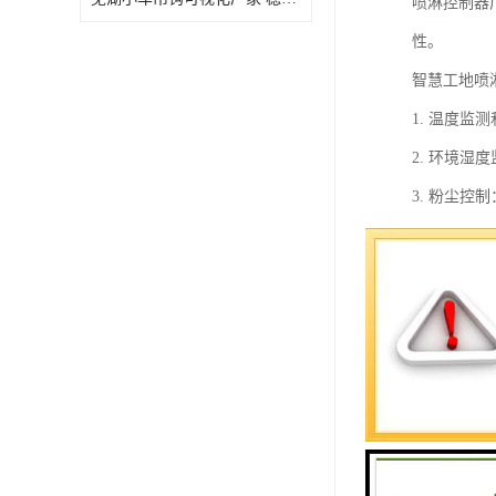
喷淋控制器
性。
智慧工地喷
1. 温度
2. 环境
3. 粉尘
4. 降温
5. 灭火
6. 节水
7. 自动
8. 远程