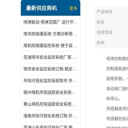
最新供应商机
更多
产品特性
喷淋联动 喷淋范围广 运行平稳 噪音小
别名
适用领域
塔吊防碰撞系统 方便诊断塔机状态 自动变焦智能化跟踪
规格
塔机防碰撞监控系统 便于监督和管理 主要应用于塔机的实时监控
芜湖塔吊安全监控系统厂家 外观简洁大方 减少盲吊引发的事故
喷淋控制器
控制面板是
塔吊安全监控系统订购 稳定性高 结构清晰稳定
度等参数。
吊钩可视化监控系统型号 外观简洁大方 信号稳定 抗干扰性强
电动阀门是
宿州塔机吊钩追踪安全系统厂家 提高工作效率 结构清晰稳定
和停止。
黄山塔机吊钩追踪安全系统价格 可远程查看 减少盲吊引发的事故
传感器是喷
淮南吊钩可视化系统订购 外观简洁大方 体积小 占用空间小
传感器包括
芜湖小车吊钩可视化厂家 稳定性高 可视吊装 降低盲吊风险