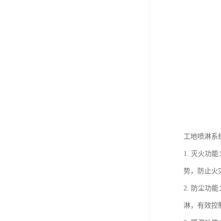
工地喷淋系
1. 灭火
势，防止火
2. 防尘
淋，有效控