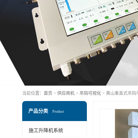
当前位置：
首页
>
供应商机
>
吊钩可视化
> 黄山重直式吊钩
产品分类
Product
施工升降机系统