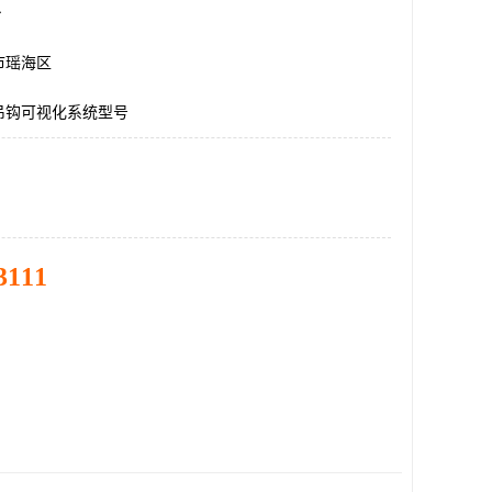
台
市瑶海区
吊钩可视化系统型号
3111