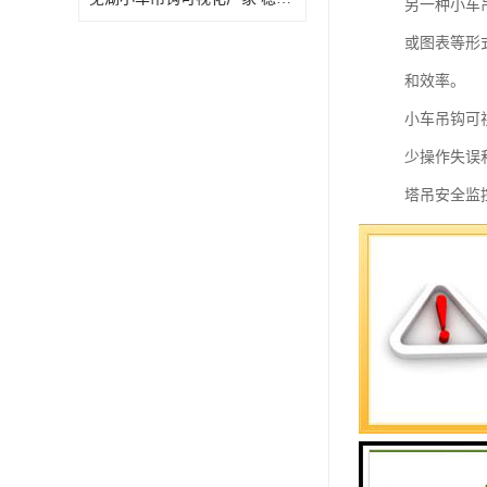
另一种小车
或图表等形
和效率。
小车吊钩可
少操作失误
塔吊安全监
1. 实时
2. 多种
3. 预警
4. 数据
5. 远程
6. 可视
7. 安全