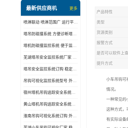
最新供应商机
更多
产品特性
喷淋联动 喷淋范围广 运行平稳 噪音小
类型
货源类别
塔吊防碰撞系统 方便诊断塔机状态 自动变焦智能化跟踪
报警方式
塔机防碰撞监控系统 便于监督和管理 主要应用于塔机的实时监控
是否可以软件上
芜湖塔吊安全监控系统厂家 外观简洁大方 减少盲吊引发的事故
提升方式
塔吊安全监控系统订购 稳定性高 结构清晰稳定
小车吊钩可
吊钩可视化监控系统型号 外观简洁大方 信号稳定 抗干扰性强
情况。
宿州塔机吊钩追踪安全系统厂家 提高工作效率 结构清晰稳定
一种常见的
黄山塔机吊钩追踪安全系统价格 可远程查看 减少盲吊引发的事故
这种方式，
淮南吊钩可视化系统订购 外观简洁大方 体积小 占用空间小
有实际设备
芜湖小车吊钩可视化厂家 稳定性高 可视吊装 降低盲吊风险