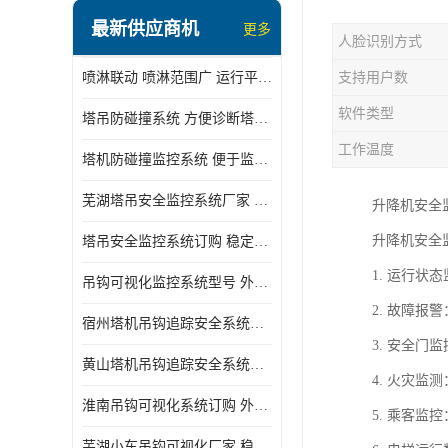
最新供应商机
更多
人脸识别方式
喷淋联动 喷淋范围广 运行平稳 噪音小
支持用户数
软件类型
塔吊防碰撞系统 方便诊断塔机状态 自动变焦智能化跟踪
工作温度
塔机防碰撞监控系统 便于监督和管理 主要应用于塔机的实时监控
芜湖塔吊安全监控系统厂家 外观简洁大方 减少盲吊引发的事故
升降机安全
升降机安全
塔吊安全监控系统订购 稳定性高 结构清晰稳定
1. 运行
吊钩可视化监控系统型号 外观简洁大方 信号稳定 抗干扰性强
2. 故障
宿州塔机吊钩追踪安全系统厂家 提高工作效率 结构清晰稳定
3. 安全
黄山塔机吊钩追踪安全系统价格 可远程查看 减少盲吊引发的事故
4. 火灾
淮南吊钩可视化系统订购 外观简洁大方 体积小 占用空间小
5. 乘客
芜湖小车吊钩可视化厂家 稳定性高 可视吊装 降低盲吊风险