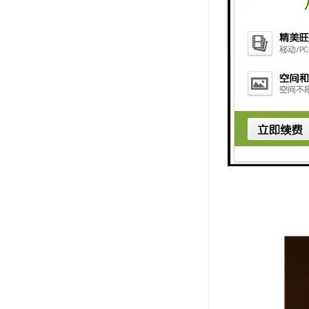
5. 连接
以通过有线
6. 测试
及报警器的
7. 定期
络连接等工
总之，升降
行和乘客的