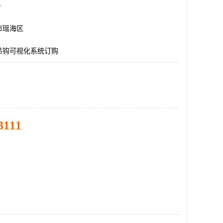
台
市瑶海区
吊钩可视化系统订购
3111