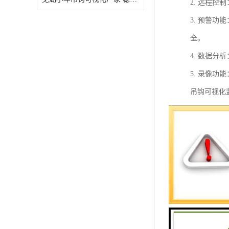
2. 远程
3. 预警
全。
4. 数据
5. 录像
吊钩可视化
减少事故的
小车吊钩可
1. 实时
2. 吊钩
3. 吊钩
4. 报警
性。