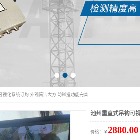
可视化系统订购 外观简洁大方 防碰撞功能完善
池州重直式吊钩可视
2880.00
价格：￥