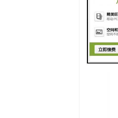
5. 数据
6. 远程
7. 多视
总之，小车