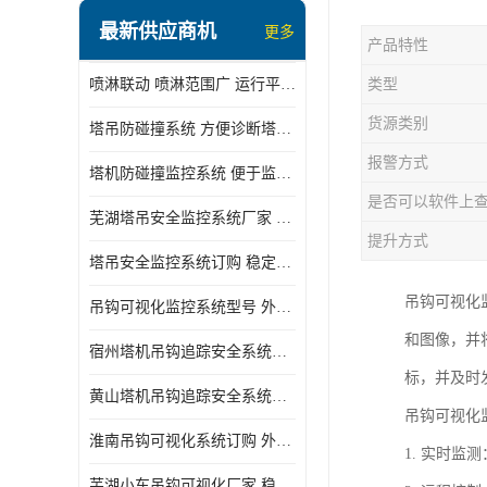
最新供应商机
更多
产品特性
喷淋联动 喷淋范围广 运行平稳 噪音小
类型
货源类别
塔吊防碰撞系统 方便诊断塔机状态 自动变焦智能化跟踪
报警方式
塔机防碰撞监控系统 便于监督和管理 主要应用于塔机的实时监控
是否可以软件上
芜湖塔吊安全监控系统厂家 外观简洁大方 减少盲吊引发的事故
提升方式
塔吊安全监控系统订购 稳定性高 结构清晰稳定
吊钩可视化
吊钩可视化监控系统型号 外观简洁大方 信号稳定 抗干扰性强
和图像，并
宿州塔机吊钩追踪安全系统厂家 提高工作效率 结构清晰稳定
标，并及时
黄山塔机吊钩追踪安全系统价格 可远程查看 减少盲吊引发的事故
吊钩可视化
淮南吊钩可视化系统订购 外观简洁大方 体积小 占用空间小
1. 实时
芜湖小车吊钩可视化厂家 稳定性高 可视吊装 降低盲吊风险