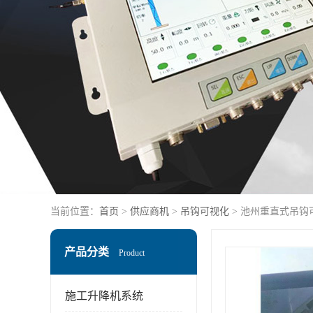
当前位置：
首页
>
供应商机
>
吊钩可视化
> 池州重直式吊钩
产品分类
Product
施工升降机系统