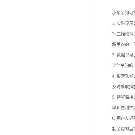
小车吊钩可
1. 实时
2. 三维
解吊钩的工
3. 数据
评估吊钩的
4. 报警
及时采取措
5. 远程
率和便利性
6. 用户
制吊钩的运