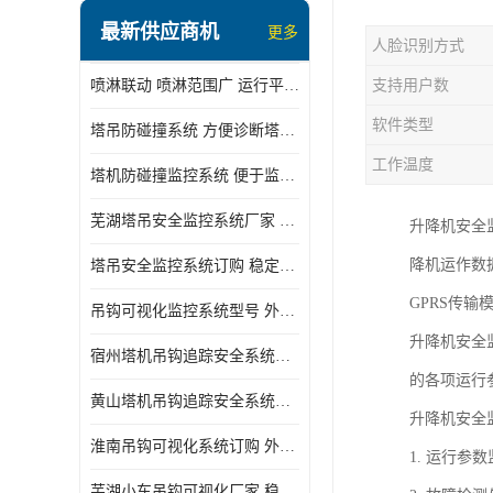
最新供应商机
更多
人脸识别方式
喷淋联动 喷淋范围广 运行平稳 噪音小
支持用户数
软件类型
塔吊防碰撞系统 方便诊断塔机状态 自动变焦智能化跟踪
工作温度
塔机防碰撞监控系统 便于监督和管理 主要应用于塔机的实时监控
芜湖塔吊安全监控系统厂家 外观简洁大方 减少盲吊引发的事故
升降机安全
降机运作数
塔吊安全监控系统订购 稳定性高 结构清晰稳定
GPRS传
吊钩可视化监控系统型号 外观简洁大方 信号稳定 抗干扰性强
升降机安全
宿州塔机吊钩追踪安全系统厂家 提高工作效率 结构清晰稳定
的各项运行
黄山塔机吊钩追踪安全系统价格 可远程查看 减少盲吊引发的事故
升降机安全
淮南吊钩可视化系统订购 外观简洁大方 体积小 占用空间小
1. 运行
芜湖小车吊钩可视化厂家 稳定性高 可视吊装 降低盲吊风险