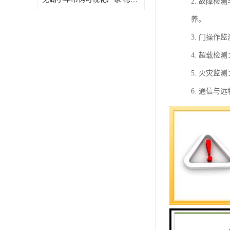
2. 故障
养。
3. 门操
4. 超载
5. 火灾
6. 通信
施。
升降机安全