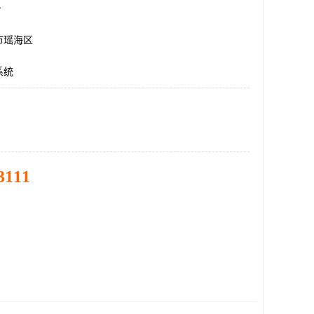
台
市瑶海区
系统
3111