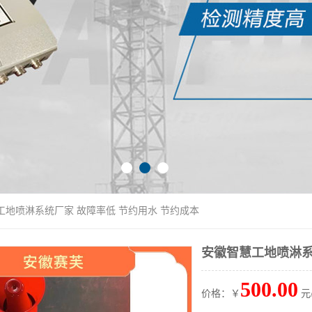
工地喷淋系统厂家 故障率低 节约用水 节约成本
安徽智慧工地喷淋系
500.00
价格：￥
元