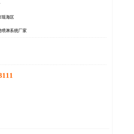
台
市瑶海区
地喷淋系统厂家
3111