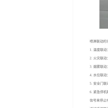
喷淋联动的
1. 温度
2. 火灾
3. 烟雾
4. 水位
5. 安全
6. 紧急
信号来停止