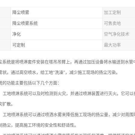
降尘喷雾
加工定制
降尘喷雾系统
可售卖地
净化
空气净化技术
可定制
最大功率
尘系统是将喷淋套件安装在塔吊吊臂上，再通过加压设备将水输送到水管
雾状。通过高空喷水，给工地“洗澡”，减少施工现场的扬尘污染。
统的功能主要包括以下几个方面：
功能：工地喷淋系统可以及时检测到火灾，并通过喷淋装置进行灭火。它可
灾扩散。
功能：工地喷淋系统可以通过喷洒水雾来降低施工现场的扬尘量，减少对周
制扬尘，提高施工环境的安全性和舒适性。