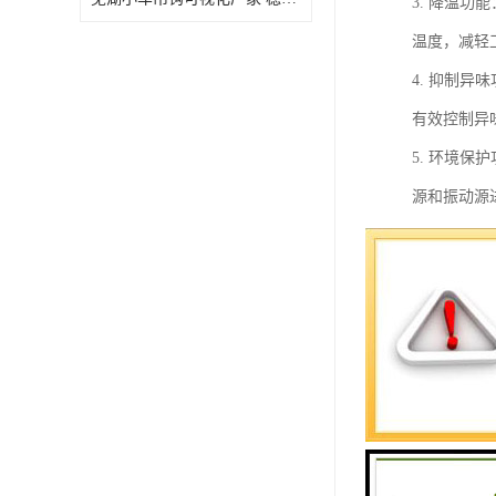
3. 降温
温度，减轻
4. 抑制
有效控制异
5. 环境
源和振动源
总之，工地
和环境保护