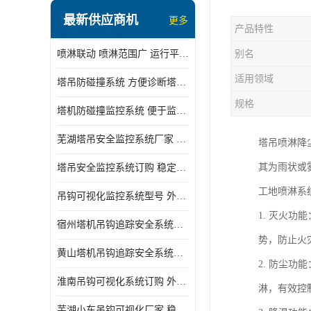
最新供应商机
更多
产品特性
喷淋联动 喷淋范围广 运行平稳 噪音小
别名
适用领域
塔吊防碰撞系统 方便诊断塔机状态 自动变焦智能化跟踪
规格
塔机防碰撞监控系统 便于监督和管理 主要应用于塔机的实时监控
芜湖塔吊安全监控系统厂家 外观简洁大方 减少盲吊引发的事故
塔吊喷淋降
其为雨状或
塔吊安全监控系统订购 稳定性高 结构清晰稳定
工地喷淋系
吊钩可视化监控系统型号 外观简洁大方 信号稳定 抗干扰性强
1. 灭火
宿州塔机吊钩追踪安全系统厂家 提高工作效率 结构清晰稳定
势，防止火
黄山塔机吊钩追踪安全系统价格 可远程查看 减少盲吊引发的事故
2. 防尘
淮南吊钩可视化系统订购 外观简洁大方 体积小 占用空间小
淋，有效控
芜湖小车吊钩可视化厂家 稳定性高 可视吊装 降低盲吊风险