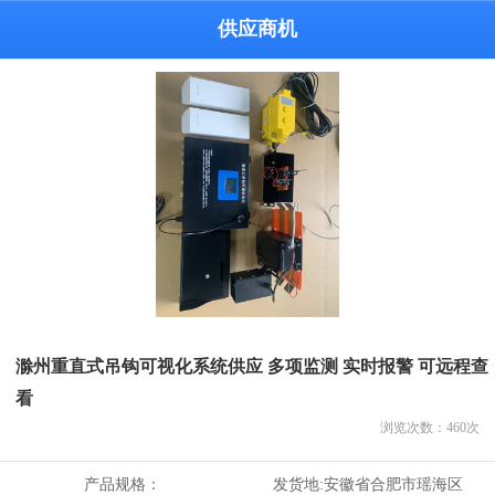
供应商机
滁州重直式吊钩可视化系统供应 多项监测 实时报警 可远程查
看
浏览次数：
460
次
产品规格：
发货地:
安徽省合肥市瑶海区