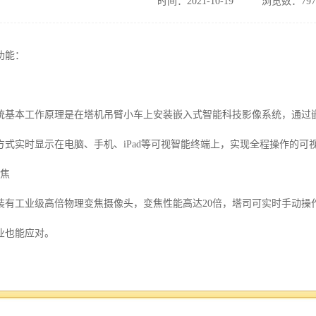
时间：2021-10-19
浏览数：797
功能：
统基本工作原理是在塔机吊臂小车上安装嵌入式智能科技影像系统，通过
方式实时显示在电脑、手机、iPad等可视智能终端上，实现全程操作的可
变焦
装有工业级高倍物理变焦摄像头，变焦性能高达20倍，塔司可实时手动操作
业也能应对。
统在主钢丝绳绞盘位置安装高清摄像头，实时钢丝绳是否跳槽，防止意外